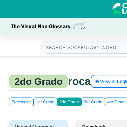
roca
2do Grado
🌐 View in Engl
Preescolar
1er Grado
2do Grado
3er Grado
4to Grado
Vertical Alignment
Downloads