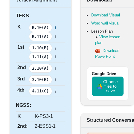
Download Visual
TEKS:
Word wall visual
K
i
K.10(A)
Lesson Plan
i
K.11(A)
View lesson
➤
plan
1st
i
1.10(B)
Download
i
PowerPoint
1.11(A)
2nd
i
2.10(A)
Google Drive
3rd
i
3.10(B)
Choose
files to
4th
i
save
4.11(C)
NGSS:
K
K-PS3-1
Structured Conversa
2nd:
2-ESS1-1