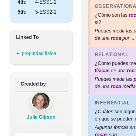
4th:
4-ESS1-1
OBSERVATION
5th:
5-ESS2-1
¿Cómo son las
ro
sí?
Puedes medir las p
Linked To
de una
roca
por ...
propiedad fisica
RELATIONAL
¿Cómo puedes med
físicas
de una
roc
Puedes medir las
p
Created by
de una
roca
media
INFERENTIAL
¿Cuáles son alguna
Julie Gibson
en que se pueden 
Algunas formas en
rocas
son ...