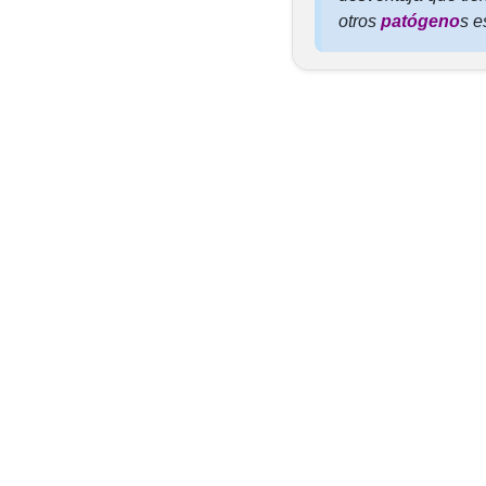
otros
patógeno
s 