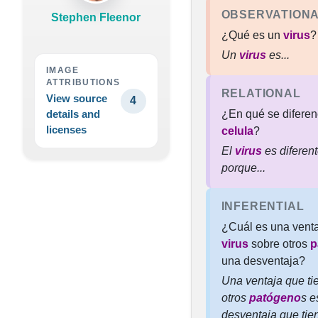
OBSERVATION
Stephen Fleenor
¿Qué es un
virus
?
Un
virus
es...
IMAGE
ATTRIBUTIONS
RELATIONAL
View source
4
¿En qué se diferen
details and
licenses
celula
?
El
virus
es diferen
porque...
INFERENTIAL
¿Cuál es una venta
virus
sobre otros
p
una desventaja?
Una ventaja que ti
otros
patógeno
s e
desventaja que tie