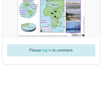
Please
log in
to comment.