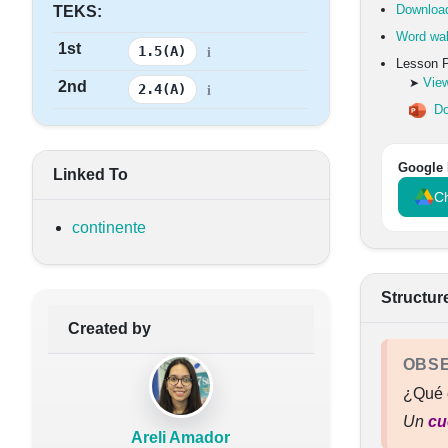
Download
TEKS:
Word wal
1st
i
1.5(A)
Lesson 
View
➤
2nd
i
2.4(A)
Do
Google 
Linked To
Ch
continente
Structur
Created by
OBS
¿Qué 
Un
cu
Areli Amador