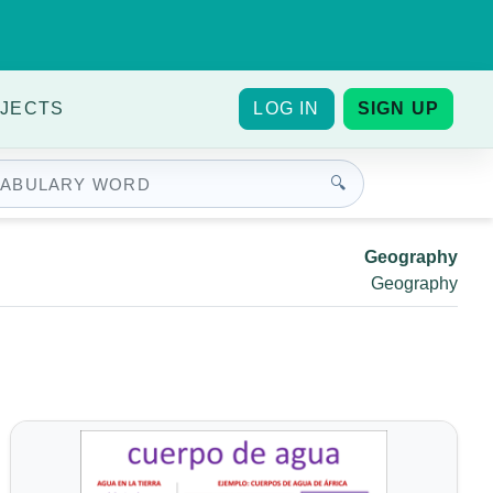
JECTS
LOG IN
SIGN UP
🔍
Geography
Geography