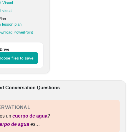
 Visual
l visual
Plan
 lesson plan
wnload PowerPoint
Drive
oose files to save
ed Conversation Questions
ERVATIONAL
es un
cuerpo de agua
?
erpo de agua
es…