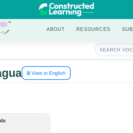
ABOUT
RESOURCES
SUB
agua
🌐 View in English
ds