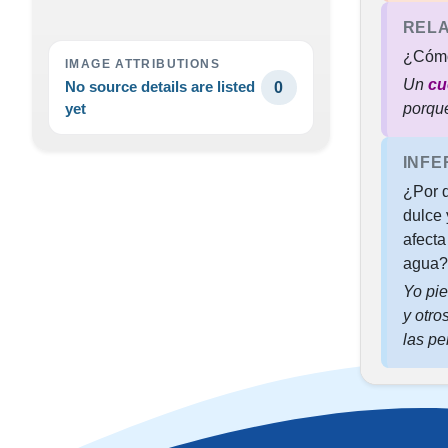
RELA
¿Cómo
IMAGE ATTRIBUTIONS
Un
cu
No source details are listed
0
porq
yet
INFE
¿Por 
dulce
afecta
agua?
Yo pi
y otro
las p