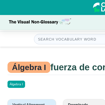
fuerza de co
Álgebra I
Álgebra I
Vertical Alignment
Downloads