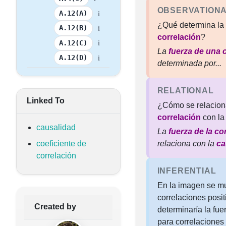
OBSERVATION
i
A.12(A)
¿Qué determina la
i
A.12(B)
correlación
?
i
A.12(C)
La
fuerza de una 
i
A.12(D)
determinada por...
RELATIONAL
Linked To
¿Cómo se relacion
correlación
con l
causalidad
La
fuerza de la co
coeficiente de
relaciona con la
ca
correlación
INFERENTIAL
En la imagen se m
correlaciones posi
Created by
determinaría la fue
para correlaciones