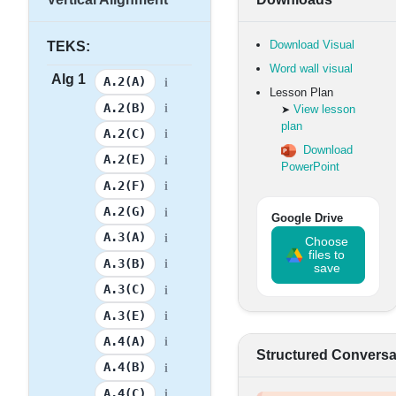
Download Visual
TEKS:
Word wall visual
Alg 1
i
A.2(A)
Lesson Plan
i
A.2(B)
View lesson
➤
plan
i
A.2(C)
Download
i
A.2(E)
PowerPoint
i
A.2(F)
i
A.2(G)
Google Drive
i
A.3(A)
Choose
files to
i
A.3(B)
save
i
A.3(C)
i
A.3(E)
i
A.4(A)
Structured Conversa
i
A.4(B)
i
A.4(C)